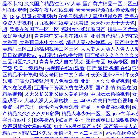
品不卡久
|
久久国产精品性色aⅴ人妻
|
国产黄片精品一区二区三
利在线观看
|
欧美午夜片在线观看
|
青青青青视频在线免费观看
|
看
|
18gay男同69亚洲网站
|
欧美日韩精品人妻狠狠躁免费
|
欧美
免费人妻视频
|
九九视频在线精品观看15
|
天天碰天天干天天色
|
频
|
欧美在线国产一区二区
|
福利片在线观看国产
|
精品一区尤物
深好爽动态图
|
青青网中文字幕在线观看
|
亚洲国产精品大秀在
大香蕉
|
大香蕉日本中文在线
|
精品人妻少妇嫩草avv
|
国产中文
美精品三区二
|
新福利视频二区三区
|
人人妻人人澡人人爽人人
日日躁狠狠躁av
|
av老熟妇在线播放网
|
国产精品久久久久久久
三区四区久久久
|
青青草成人自拍视频
|
亚洲专区+欧美专区+自
三级,欧美一级精品
|
69视频在线91观看
|
国产 激情 视频 在线
|
亚
区精品不卡传媒
|
熟女老阿姨中文字幕av
|
欧美v亚洲v日韩午夜
乐部
|
丰满少妇被猛烈进入免费观看
|
亚洲一区久久免费视频
|
免
诱惑在线观看
|
亚洲每日资源免费在线观看
|
国产剧情 精品在线
精品视频
|
又大又长又粗又硬又黄的视频
|
中国xxxx偷拍视频
|
女
品观看av
|
人妻人澡人人添蜜桃二三
|
4438x欧美日韩性色视频
|
免费
|
国产东北一级毛卡片免费观看
|
精品一区免费在线视频
|
经
产精品久久久久久999蜜臀
|
精品人妻少妇一区二区
|
jdav简单a
字幕在线中文
|
欧美极品少妇高潮喷水
|
夜夜躁爽日日躁狠狠躁
免费网禁拗女稀缺资源
|
91九色ts另类国产人妖
|
国产第一成人在
精品一区精品二区免费
|
超碰福利一区二区三区
|
www在线免费