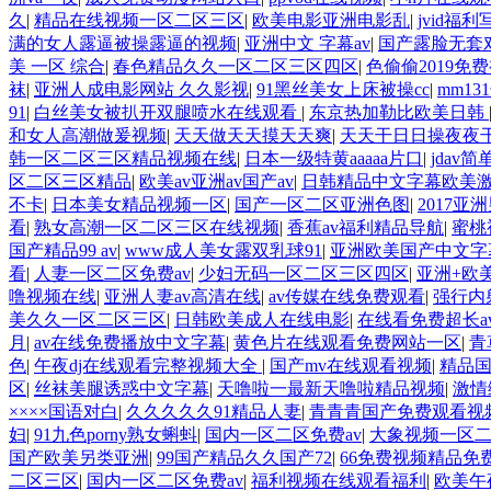
久
|
精品在线视频一区二区三区
|
欧美电影亚洲电影乱
|
jvid福
满的女人露逼被操露逼的视频
|
亚洲中文 字幕av
|
国产露脸无套
美 一区 综合
|
春色精品久久一区二区三区四区
|
色偷偷2019免
袜
|
亚洲人成电影网站 久久影视
|
91黑丝美女上床被操cc
|
mm1
91
|
白丝美女被扒开双腿喷水在线观看
|
东京热加勒比欧美日韩
和女人高潮做爰视频
|
天天做天天摸天天爽
|
天天干日日操夜夜
韩一区二区三区精品视频在线
|
日本一级特黄aaaaa片口
|
jdav
区二区三区精品
|
欧美av亚洲av国产av
|
日韩精品中文字幕欧美
不卡
|
日本美女精品视频一区
|
国产一区二区亚洲色图
|
2017亚
看
|
熟女高潮一区二区三区在线视频
|
香蕉av福利精品导航
|
蜜桃
国产精品99 av
|
www成人美女露双乳球91
|
亚洲欧美国产中文字
看
|
人妻一区二区免费av
|
少妇无码一区二区三区四区
|
亚洲+欧
噜视频在线
|
亚洲人妻av高清在线
|
av传媒在线免费观看
|
强行内
美久久一区二区三区
|
日韩欧美成人在线电影
|
在线看免费超长a
月
|
av在线免费播放中文字幕
|
黄色片在线观看免费网站一区
|
青
色
|
午夜dj在线观看完整视频大全
|
国产mv在线观看视频
|
精品
区
|
丝袜美腿诱惑中文字幕
|
天噜啦一最新天噜啦精品视频
|
激情
××××国语对白
|
久久久久久91精品人妻
|
青青青国产免费观看视
妇
|
91九色porny熟女蝌蚪
|
国内一区二区免费av
|
大象视频一区
国产欧美另类亚洲
|
99国产精品久久国产72
|
66免费视频精品免
二区三区
|
国内一区二区免费av
|
福利视频在线观看福利
|
欧美午