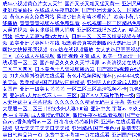
成年小视频黄色片女人天堂
|
国产又长又粗又猛又黄一
|
亚洲尺码
亚洲精品偷拍
|
在线成人午夜电影网
|
国产亚洲天堂久久一区精
频
|
黄色av美女免费网站
|
风骚少妇高潮喷水理伦片
|
欧美小黄片
线播放
|
青青青青视频在线免费观看
|
在线视频一区二区精品免
人逼的视频
|
美女张腿让男人捅爽
|
亚洲区在线播放成人av
|
精品
阿姨
|
把女人弄爽特黄a大片3人
|
日韩一区二区三区精品视频在
频
|
欧美亚洲另类网址在线
|
我想看最真实最刺激的大鸡巴日逼
啊好大快操死我视频
|
97re热在线视频播放
|
女人的鸡巴豆豆视
三区
|
18岁成人在线视频
|
激情 视频 亚洲 成人
|
欧美一道高清一
线观看一区二区
|
国产精品久久久久天堂喝尿
|
av高清视频在线
二区三区四区
|
日本黄色十八禁视频播放器
|
国产高清a视频在线
频
|
91九色蝌蚪资源在线观看
|
黄色小视频网站推荐
|
yy44444
的天堂
|
欧美精品v国产精品v曰韩精品
|
亚洲男人的天堂成人网
|
女国产
|
亚洲一级美女啪啪啪
|
一区二区三区高清视频不卡
|
九色
网
|
亚洲成a人片在线不卡一二三区
|
国产AⅤ无码片毛片一级
|
人妻丝袜中文字幕视频
|
久久久久久久精品无码中文字幕
|
美女
大屁股一区二区三
|
情欲少妇人妻100篇
|
亚洲中文 字幕av
|
99
色,中文字幕
|
成人激情av电影网
|
激情午夜在线观看视频
|
国产女
色yeye香蕉蜜臀av一区
|
日噜噜夜啪啪激情网
|
亚洲av在线观看
视频
|
男女天天干天天日天天操
|
亚洲精品 国产 懂色av
|
最新无
美日韩精品第一页
|
免费中文字幕第一页在线观看
|
亚洲国产综