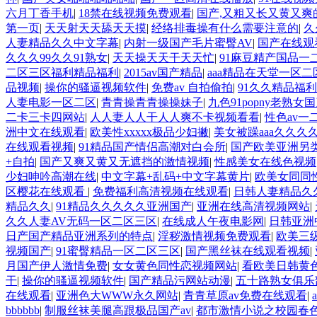
六月丁香手机
|
18禁在线视频免费观看
|
国产,又粗又长又黄又爽
第一页
|
天天射天天舔天天摸
|
经络排毒操有什么需要注意的
|
久
人妻精品久久中文字幕
|
内射一级国产毛片蜜臀AV
|
国产在线观看
久久久99久久91熟女
|
天天操天天干天天忙
|
91麻豆精产国品一
二区三区福利精品福利
|
2015av国产精品
|
aaa精品在天堂一区二
品视频
|
操你的骚逼视频软件
|
免费av 自拍偷拍
|
91久久精品福
人妻电影一区二区
|
青青操青青操操妹子
|
九色91popny老熟女
二卡三卡四网站
|
人人妻人人干人人爽不卡视频看看
|
性色av一
洲中文在线观看
|
欧美性xxxxx极品少妇撇
|
美女被躁aaa久久久
在线观看视频
|
91精品国产情侣高潮对白会所
|
国产欧美亚洲另
+自拍
|
国产又爽又黄又无遮挡的激情视频
|
性感美女在线色视频
少妇呻吟高潮在线
|
中文字幕+乱码+中文字幕黄片
|
欧美女同同
区樱花在线观看
|
免费福利高清视频在线观看
|
日韩人妻精品久
精品久久
|
91精品久久久久久亚洲国产
|
亚洲在线高清视频网站
|
久久人妻AV无码一区二区三区
|
在线成人午夜电影网
|
日韩亚洲
日产国产精品亚洲系列的特点
|
淫秽激情视频免费观看
|
欧美三
视频国产
|
91蜜臀精品一区二区三区
|
国产黑丝袜在线观看视频
|
月国产伊人激情免费
|
女女黄色同性恋视频网站
|
看欧美日韩黄
干
|
操你的骚逼视频软件
|
国产精品污网站动漫
|
五十路熟女俱乐
在线观看
|
亚洲色大WWW永久网站
|
青青草原av免费在线观看
|
bbbbbb
|
制服丝袜美腿高跟极品国产av
|
都市激情小说之校园春