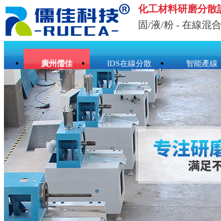
化工材料研磨分散
固/液/粉 - 在線混
廣州儒佳
IDS在線分散
智能產線
聯系儒佳