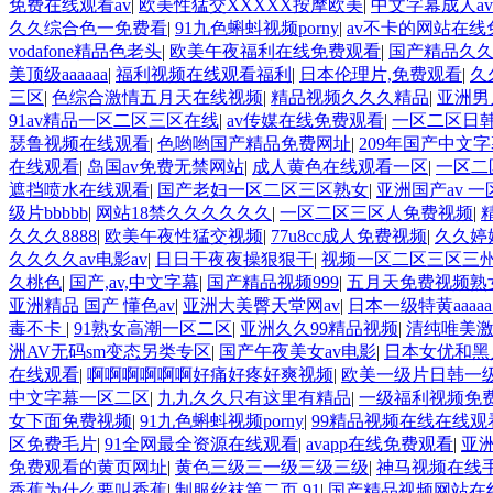
免费在线观看av
|
欧美性猛交XXXXX按摩欧美
|
中文字幕成人a
久久综合色一免费看
|
91九色蝌蚪视频porny
|
av不卡的网站在线
vodafone精品色老头
|
欧美午夜福利在线免费观看
|
国产精品久久
美顶级aaaaaa
|
福利视频在线观看福利
|
日本伦理片,免费观看
|
久
三区
|
色综合激情五月天在线视频
|
精品视频久久久精品
|
亚洲男
91av精品一区二区三区在线
|
av传媒在线免费观看
|
一区二区日
瑟鲁视频在线观看
|
色哟哟国产精品免费网址
|
209年国产中文
在线观看
|
岛国av免费无禁网站
|
成人黄色在线观看一区
|
一区二
遮挡喷水在线观看
|
国产老妇一区二区三区熟女
|
亚洲国产av 
级片bbbbb
|
网站18禁久久久久久久
|
一区二区三区人免费视频
|
久久久8888
|
欧美午夜性猛交视频
|
77u8cc成人免费视频
|
久久婷
久久久久av电影av
|
日日干夜夜操狠狠干
|
视频一区二区三区三
久桃色
|
国产,av,中文字幕
|
国产精品视频999
|
五月天免费视频熟
亚洲精品 国产 懂色av
|
亚洲大美臀天堂网av
|
日本一级特黄aaaa
毒不卡
|
91熟女高潮一区二区
|
亚洲久久99精品视频
|
清纯唯美
洲AV无码sm变态另类专区
|
国产午夜美女av电影
|
日本女优和黑
在线观看
|
啊啊啊啊啊啊好痛好疼好爽视频
|
欧美一级片日韩一级片
中文字幕一区二区
|
九九久久只有这里有精品
|
一级福利视频免
女下面免费视频
|
91九色蝌蚪视频porny
|
99精品视频在线在线观
区免费毛片
|
91全网最全资源在线观看
|
avapp在线免费观看
|
亚
免费观看的黄页网址
|
黄色三级三一级三级三级
|
神马视频在线
香蕉为什么要叫香蕉
|
制服丝袜第二页 91
|
国产精品视频网站在