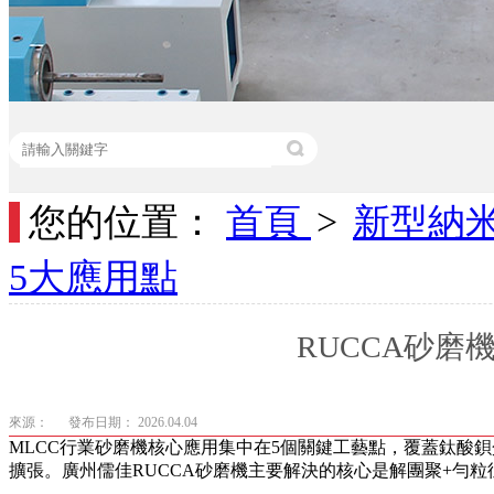
您的位置：
首頁
>
新型納
熱門關鍵詞：
砂磨機應用
電子漿料砂磨機
農藥砂磨機
納米材料
5大應用點
RUCCA砂磨
來源：
發布日期： 2026.04.04
MLCC行業砂磨機核心應用集中在5個關鍵工藝點，覆蓋鈦酸鋇
擴張。廣州儒佳RUCCA砂磨機主要解決的核心是解團聚+勻粒