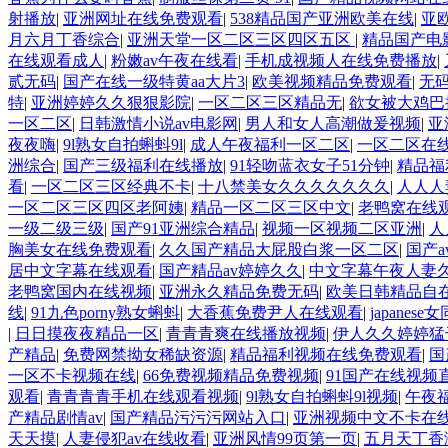
射播放
|
亚洲网址在线免费观看
|
538精品国产亚洲欧美在线
|
亚
月六月丁香综合
|
亚洲天堂一区二区三区四区五区
|
精品国产电
在线观看成人
|
粉嫩av午夜在线看
|
手机成视频人在线免费播放
|
贰无码
|
国产在线一级特黄aa大片3
|
欧美视频精品免费观看
|
无
特
|
亚洲婷婷久久狠狠影院
|
一区二区三区精品无
|
欲女被大鸡巴
一区二区
|
日韩激情小说av电影网
|
男人和女人高潮做爰视频
|
亚
夜夜嗨
|
9l熟女自拍蝌蚪9l
|
成人午夜福利一区二区
|
一区二区在
洲综合
|
国产三级福利在线播放
|
91轻吻蓝衣女子51分钟
|
精品福
看
|
一区二区三区经典不卡
|
十八禁美女久久久久久久久
|
人人人
一区二区三区四区老阿姨
|
精品一区二区三区中文
|
老鸭窝在线
一级二级三级
|
国产91亚洲综合精品
|
视频一区视频二区亚洲
|
人
胸美女在线免费观看
|
久久国产精品大屁股白浆一区二区
|
国产
居中文字幕在线观看
|
国产精品av婷婷久久
|
中文字幕午夜人妻
老鸭窝国内在线视频
|
亚洲永久精品免费无码
|
欧美日韩精品自
线
|
91九色porny熟女蝌蚪
|
大香蕉免费尹人在线观看
|
japanes
|
日日摸夜夜精品一区
|
青青青爽在线播放视频
|
伊人久久婷婷猛
产精品
|
免费网禁拗女稀缺资源
|
精品福利视频在线免费观看
|
国
一区不卡视频在线
|
66免费视频精品免费视频
|
91国产在线视频
观看
|
青青青青手机在线观看视频
|
9l熟女自拍蝌蚪9l视频
|
午夜
产精品剧情av
|
国产精品污污污网站入口
|
亚洲视频中文不卡在
天天摸
|
人妻侵犯av在线收看
|
亚洲风情99页第一页
|
五月天丁香