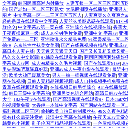
文字幕
|
韩国民间高潮内射播放
|
人妻互换一区二区三区四区五
的
|
国产老妇一区二区三区熟女
|
大屁股潮喷在线播放
|
亚洲男人
图片
|
中文字幕一区一二三区四区五区人
|
人妻爽爽久久爽爽之aa
轻的岳母在线观看中文字幕
|
人妻丝袜美腿诱惑在线观看
|
91
群伦交
|
中文字幕av第一页在线
|
亚洲综合在线视频在线
|
香蕉大
干夜夜操麻豆一级
|
成人30分钟毛片免费
|
亚洲中文 字幕av
|
亚洲
产免费av一二三区
|
亚洲动漫永久精品免费
|
91蜜臀精品一区二
拍拍
|
东京热性丝袜美女美图
|
国产在线视视频有精品
|
亚洲成a
幕日本人妻在线
|
天天透天天狠天天日
|
国产又长又粗又猛又黄
品久久久中文影院
|
97韩剧在线观看免费
|
啊啊啊啊啊啊好痛好
字幕成人av网
|
成人99精品久久毛片视频
|
国产在线观看91av
|
2
里夹假鸡吧草逼真好玩
|
亚洲av成人午夜电影在线观看
|
最近中
活
|
欧美大鸡巴爆草美女
|
男人一抽一插视频在线观看免费
|
亚洲
网在线视频
|
日韩人妻精品视频视频
|
成人自拍视频手机免费在
青草在线视频观看免费
|
在线视频日韩另类综合
|
91n在线播放
线
|
韩日三级中文字幕的
|
亚洲另类色综合网站
|
高清日韩av在线
大全
|
182午夜tv在线观看
|
国产高清视频在线观看97
|
日本club
的视频黄免费
|
大香伊一本线中文字幕
|
国产网站在线观看一区
福利视频二区三区
|
偷拍欧美自拍日韩制服丝袜
|
99久久夜色精
操有什么需要注意的
|
超清中文字幕在线播放
|
午夜天堂av天堂
韩黄色小视频
|
乱子伦国产精品视频在线观看
|
一色屋精品视频