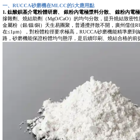
一、RUCCA砂磨機在MLCC的5大應用點
1. 鈦酸鋇基介電粉體研磨、 銀粉內電極漿料分散、 鎳粉內電
摻雜劑、燒結助劑（MgO/CaO）的均勻分散，提升燒結致密
金屬粉（銀/鎳/銅）天生易團聚，普通攪拌散不開，廣州儒佳R
在≤1μm），對粉體粒徑要求極高，RUCCA砂磨機能精準磨
路，砂磨機能保證粉體均勻懸浮，是后續印刷、燒結合格的前