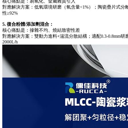
核心痛點是：易氧化、金屬雜質引入
對應解決方案：低氧環境研磨（氧含量<1%）；陶瓷疊片式分離器；3
性≥92%
5. 復合粉體/添加劑混合：
核心痛點是：摻雜不均、燒結致密性差
對應解決方案：雙動力進料+湍流分散結構；適配0.3-0.8mm研
2000L/h