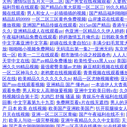
天色
|
激情综合五月天一区二区
|
国产男女在线视频观看
|
人妻熟
福利导航在线观看
|
国产精品白浆大屁股一区二区三
|
99久久精
频在线观看
|
男人和女人一起插插插的视频
|
国产精品福利啪啪
精品乱码9999
|
一区二区三区黄色免费视频
|
山岸逢花在线观看
播放视频
|
亚洲国产精品传媒在线观看
|
2015av国产精品
|
香港午
久久
|
亚洲精品成人在线观看av
|
色亚洲一区精品久久伊人婷婷
|
午夜福利精品免费在线观看
|
婷婷激情五月俺也去
|
日韩欧美免
中文字幕亚洲中文字幕
|
超碰在线夫妻自拍51
|
丰满少妇毛茸茸
放
|
啪啪啪小视频免费网站
|
无码流出第一集2一亚洲无码
|
东京热
线一区
|
欧美一二三在线观看
|
都市激情小说之校园春色
|
人人人
天堂中文在线
|
国产av精品免费播放
|
欧美性受xxx黑人xxx
|
美国
洲久久99精品视频
|
最强蜜臀美腿av尤物
|
麻豆精彩视频在线观
一区二区神马久久
|
老鸦窝在线视频观看
|
青青视频在线观看播
区在线
|
欧美精品久久久久久久久tv
|
精品一区尤物视频蜜桃
|
亚
国产mv在线观看视频
|
亚洲精品 国产 懂色av
|
一本追伊人大杳
观看免费
|
男人和女人高潮做爰视频
|
亚洲中文欧美日韩v在
|
久
韩视频综合第十页
|
大鸡巴 舒服 骚逼 操
|
青娱乐午夜福利在线
回事
|
中文字幕第九十九页
|
免费网页看v片在线无遮挡
|
男人的
产 日本 欧美 在线视频
|
欧美国产亚洲欧美国产
|
扒开双腿操女
月天在线视频
|
亚洲一区二区三区青椒
|
国产午夜福利在线不卡
|
片
|
欧美人与动一级完整视频
|
亚洲午夜精品久久久中文影院
|
天
神
|
国产美女啪啪啪啪啪啪
|
国产一区高清在线播放
|
91在线视