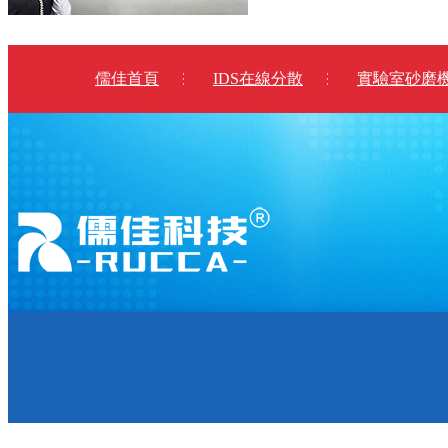
儒佳首頁
IDS在線分散
實驗室砂磨
座機號碼：
020-82789228