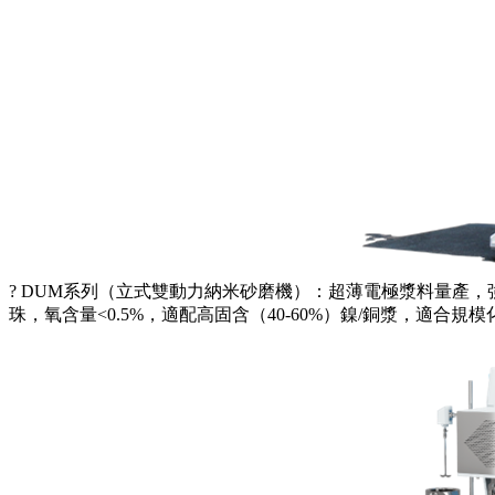
? DUM系列（立式雙動力納米砂磨機）：超薄電極漿料量產，強
珠，氧含量<0.5%，適配高固含（40-60%）鎳/銅漿，適