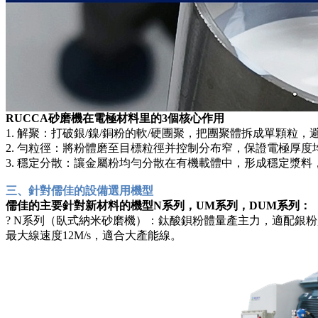
RUCCA砂磨機在電極材料里的3個核心作用
1. 解聚：打破銀/鎳/銅粉的軟/硬團聚，把團聚體拆成單顆粒
2. 勻粒徑：將粉體磨至目標粒徑并控制分布窄，保證電極厚度
3. 穩定分散：讓金屬粉均勻分散在有機載體中，形成穩定漿
三、針對儒佳的設備選用機型
儒佳的主要針對新材料的機型N系列，UM系列，DUM系列：
? N系列（臥式納米砂磨機）：鈦酸鋇粉體量產主力，適配銀粉漿料規
最大線速度12M/s，適合大產能線。