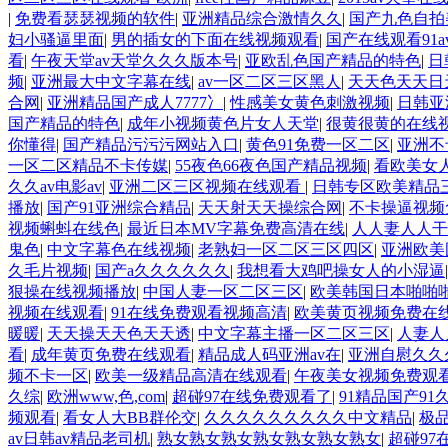
|
免费看瑟瑟视频的软件
|
亚洲精品综合激情久久
|
国产九色自拍
妇小骚逼里面
|
男的插女的下面在线视频观看
|
国产在线观看91a
看
|
午夜天堂av天堂久久久版本号
|
亚欧乱色国产精品的特色
|
日
频
|
亚洲最大中文字幕在线
|
av一区二区三区黑人
|
天天色天天日
合网
|
亚洲精品国产成人7777冫
|
性感美女黄色刺激视频
|
日韩亚
国产精品的特色
|
成年小视频黄色片女人天堂
|
很黄很黄的在线
你懂得
|
国产精品污污污网站入口
|
黄色91免费一区二区
|
亚洲不
一区二区精品不卡传媒
|
55夜色66夜色国产精品视频
|
看欧美女
久久av电影av
|
亚洲二区三区视频在线观看
|
日韩专区欧美精品
播放
|
国产91亚洲综合精品
|
天天射天天操综合网
|
不卡操逼视频
视频蝌蚪在线色
|
最近日本MV字幕免费高清在线
|
人人妻人人干
鬼色
|
中文字幕色在线视频
|
老熟妇一区二区三区四区
|
亚洲欧美
久毛片视频
|
国产a久久久久久久
|
我想看大鸡吧操女人的小湿逼
狠操在线视频播放
|
中国人妻一区二区三区
|
欧美韩国日本啪啪
视频在线观看
|
91在线免费观看视频高清
|
欧美黄页视频免费在
暖暖
|
天天操天天色天天透
|
中文字幕主播一区二区三区
|
人妻人
看
|
成年黄页免费在线观看
|
精品成人码亚洲av在
|
亚洲自慰久久
频不卡一区
|
欧美一级精品高清在线观看
|
午夜美女视频免费观
久综
|
欧洲www,色,com
|
超碰97在线免费观看了
|
91精品国产9
频观看
|
看女人大BB群伦交
|
久久久久久久久久久中文精品
|
极
av日韩av精品老司机
|
熟女熟女熟女熟女熟女熟女熟女
|
超碰97