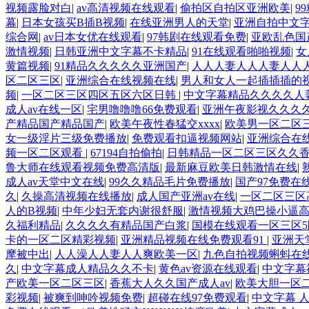
视频露脸对白
|
av高清视频在线观看
|
偷拍区自拍区亚洲欧美
|
9
幕
|
日本女孩买B插B视频
|
在线亚洲男人的天堂
|
亚洲自拍中文
综合网
|
av日本女优在线观看
|
97韩剧在线观看免费
|
亚欧乱色国
激情视频
|
日韩亚洲中文字幕不卡精品
|
91在线观看啪啪视频
|
女
黄篇视频
|
91精品久久久久久亚洲国产
|
人人人妻人人人妻人人
区二区三区
|
亚洲综合在线视频在线
|
男人和女人一起插插插的
频
|
一区二区三区四区五区六区日韩
|
中文字幕精品久久久久人
成人av在线一区
|
宅男噜噜噜66免费观看
|
亚洲午夜影视久久久
产精品国产精品国产
|
欧美午夜性春猛交xxxx
|
欧美男一区二区
女一级淫片三级免费播放
|
免费观看扣逼视频网站
|
亚洲综合在
频一区二区观看
|
67194自拍偷拍
|
日韩精品一区二区三区久久
鲁大师在线观看视频免费高清版
|
最新麻豆欧美日韩激情在线
|
成人av天堂中文在线
|
99久久精品毛片免费播放
|
国产97免费在
久
|
久操高清视频在线播放
|
成人国产亚洲av在线
|
一区二区三区
人的B视频
|
中年少妇无套内谢很舒服
|
激情视频大鸡巴操小逼
久福利精品
|
久久久久有精品国产白浆
|
国模在线观看一区三区5
卡的一区二区精彩视频
|
亚洲精品视频在线免费观看91
|
亚洲天
摩被中出
|
人人澡人人妻人人爽欧美一区
|
九色自拍视频蝌蚪在
久
|
中文字幕成人精品久久不卡
|
黄色av资源在线观看
|
中文字幕
产欧美一区二区三区
|
香蕉大人久久国产成人av
|
欧美大胆一区
彩视频
|
被爽到呻吟视频免费
|
超碰在线97免费观看
|
中文字幕 人