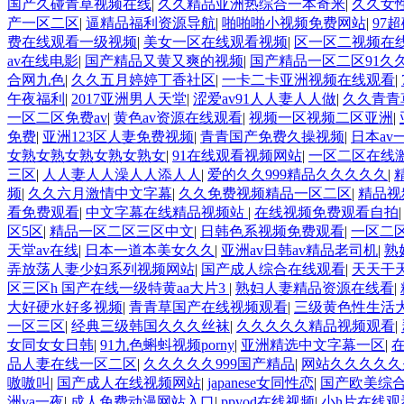
国产久碰青草视频在线
|
久久精品亚洲热综合一本奇米
|
久久女
产一区二区
|
逼精品福利资源导航
|
啪啪啪小视频免费网站
|
97
费在线观看一级视频
|
美女一区在线观看视频
|
区一区二视频在
av在线电影
|
国产精品又黄又爽的视频
|
国产精品一区二区91久
合网九色
|
久久五月婷婷丁香社区
|
一卡二卡亚洲视频在线观看
|
午夜福利
|
2017亚洲男人天堂
|
涩爱av91人人妻人人做
|
久久青青
一区二区免费av
|
黄色av资源在线观看
|
视频一区视频二区亚洲
|
免费
|
亚洲123区人妻免费视频
|
青青国产免费久操视频
|
日本av
女熟女熟女熟女熟女熟女
|
91在线观看视频网站
|
一区二区在线
三区
|
人人妻人人澡人人添人人
|
爱的久久999精品久久久久久
|
频
|
久久六月激情中文字幕
|
久久免费视频精品一区二区
|
精品视
看免费观看
|
中文字幕在线精品视频站
|
在线视频免费观看自拍
区5区
|
精品一区二区三区中文
|
日韩色系视频免费观看
|
一区二
天堂av在线
|
日本一道本美女久久
|
亚洲av日韩av精品老司机
|
熟
弄放荡人妻少妇系列视频网站
|
国产成人综合在线观看
|
天天干
区三区h 国产在线一级特黄aa大片3
|
熟妇人妻精品资源在线看
|
大好硬水好多视频
|
青青草国产在线视频观看
|
三级黄色性生活
一区三区
|
经典三级韩国久久久丝袜
|
久久久久久精品视频观看
|
女同女女日韩
|
91九色蝌蚪视频porny
|
亚洲精选中文字幕一区
|
品人妻在线一区二区
|
久久久久久999国产精品
|
网站久久久久久
嗷嗷叫
|
国产成人在线视频网站
|
japanese女同性恋
|
国产欧美综
洲va一夜
|
成人免费动漫网站入口
|
ppvod在线视频
|
小h片在线观