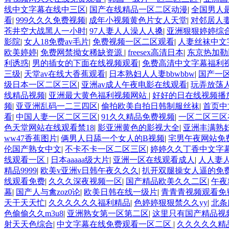
线中文字幕在线中三区
|
国产在线精品一区二区动漫
|
全国男人
看
|
999久久久免费视频
|
成年小视频黄色片女人天堂
|
对邻居人
苍井空大战黑人一小时
|
97人妻人人澡人人搡
|
亚洲狠狠婷婷综
影院
|
女人18免费av毛片
|
免费视频一区二区观看
|
人妻丝袜中文
欧美婷婷
|
免费网禁拗女稀缺资源
|
freesex高清日本
|
东京热加勒
利诱惑
|
男的插女的下面在线视频观看
|
免费高清中文字幕福利
三级
|
天堂av在线大香蕉观看
|
日本熟妇人人妻bbwbbw
|
国产一
级日本一区二区三区
|
亚洲av成人午夜电影在线观看
|
玩弄放荡
线精品视频
|
亚洲最大黄色福利视频网站
|
好好的日在线视频播
频
|
亚亚洲乱码一二三四区
|
偷拍欧美自拍日韩制服丝袜
|
首页中
看
|
中国人妻一区二区三区
|
91久久精品免费视频
|
一区二区三区
色天堂网站在线观看禁18
|
影亚洲黄色的影视大全
|
亚洲丰满熟
ww47香蕉图片
|
俩男人日舔一个女人的B视频
|
宅男午夜网站免
伦国产熟女中文
|
不卡不卡一区二区三区
|
婷婷久久丁香中文字
线观看一区
|
日本aaaaa级大片
|
亚洲一区在线观看成人
|
人人妻
精品9999
|
欧美v亚洲v日韩午夜久久久
|
扒开双腿操女人逼的免
线观看免费
|
久久久深夜视频一区
|
国产精品欧美久久二区
|
午夜
幕
|
国产人与禽zoz0论
|
欧美日韩在线一级片
|
青青青视频观看免
天干天天忙
|
久久久久久久福利精品
|
色婷婷狠狠禁久久yy
|
北条
色偷偷久久m3u8
|
亚洲熟女第一区第二区
|
这里只有国产精品视
射天天色综合
|
中文字幕在线免费观看一区二区
|
久久久久久精