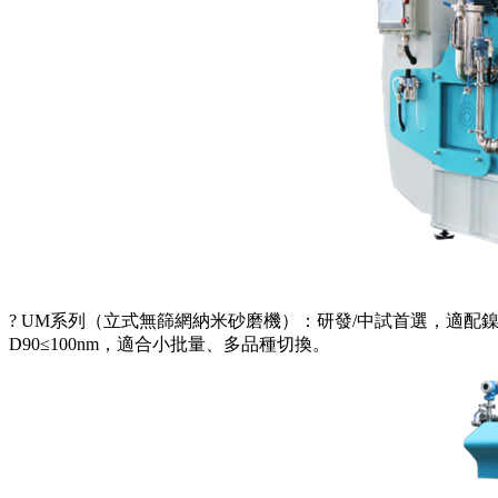
? UM系列（立式無篩網納米砂磨機）：研發/中試首選，適配鎳/
D90≤100nm，適合小批量、多品種切換。