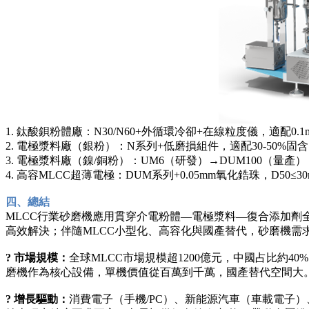
1. 鈦酸鋇粉體廠：N30/N60+外循環冷卻+在線粒度儀，適配0.1m
2. 電極漿料廠（銀粉）：N系列+低磨損組件，適配30-50%
3. 電極漿料廠（鎳/銅粉）：UM6（研發）→DUM100（量產）
4. 高容MLCC超薄電極：DUM系列+0.05mm氧化鋯珠，D50≤30
四、總結
MLCC行業砂磨機應用貫穿介電粉體—電極漿料—復合添加劑
高效解決；伴隨MLCC小型化、高容化與國產替代，砂磨機需
? 市場規模：
全球MLCC市場規模超1200億元，中國占比約4
磨機作為核心設備，單機價值從百萬到千萬，國產替代空間大
? 增長驅動：
消費電子（手機/PC）、新能源汽車（車載電子）、5G