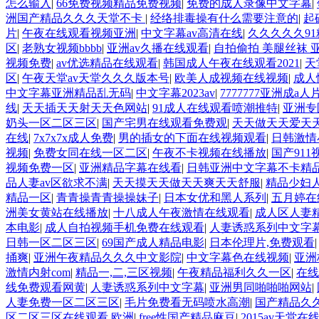
怎么输入
|
66免费视频精品免费视频
|
免费的成人录像中文字幕
|
洲国产精品久久久天堂不卡
|
经络排毒操有什么需要注意的
|
起
片
|
午夜在线观看视频亚洲
|
中文字幕av高清在线
|
久久久久久9
区
|
老熟女视频bbbb
|
亚洲av久播在线观看
|
自拍偷拍 美腿丝袜 
视频免费
|
av优选精品在线观看
|
韩国成人午夜在线观看2021
|
天
区
|
午夜天堂av天堂久久久版本号
|
欧美人成视频在线视频
|
成人
中文字幕亚洲精品乱无码
|
中文字幕2023av
|
7777777亚洲成a人
线
|
天天插天天射天天色网站
|
91成人在线观看喷潮推特
|
亚洲专
奶头一区二区三区
|
国产宅男在线观看免费观
|
天天做天天爱天
在线
|
7x7x7x成人免费
|
男的插女的下面在线视频观看
|
日韩激情
视频
|
免费女同在线一区二区
|
午夜不卡视频在线播放
|
国产91
视频免费一区
|
亚洲精品字幕在线看
|
日韩亚洲中文字幕不卡精
品人妻av区欲求不满
|
天天摸天天做天天爽天天舒服
|
精品少妇
精品一区
|
青青操青青操操妹子
|
日本女优和黑人系列
|
五月婷在
洲美女黄站在线播放
|
十八成人午夜激情在线观看
|
成人区人妻
本电影
|
成人自拍视频手机免费在线观看
|
人妻诱惑系列中文字
日韩一区二区三区
|
69国产成人精品电影
|
日本伦理片,免费观看
捅爽
|
亚洲午夜精品久久久中文影院
|
中文字幕色在线视频
|
亚洲
激情内射com
|
精品一,二,三区视频
|
午夜精品福利久久一区
|
在线
线免费观看网黄
|
人妻诱惑系列中文字幕
|
亚洲男同啪啪啪网站
|
人妻免费一区二区三区
|
毛片免费看无码喷水高潮
|
国产精品久
区二区三区在线观看 欧洲
|
free性国产精品麻豆
|
2015av天堂在