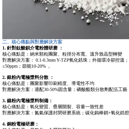
二、核心痛點與對應解決方案
1. 針對鈦酸鋇介電粉體研磨 ：
核心痛點是：納米顆粒團聚、粒徑分布寬、溫升致晶型轉變
對應解決方案： 0.1-0.3mm Y-TZP氧化鋯珠；外循環冷卻控溫
≤50ppm；節能10-20% 。
2. 銀粉內電極漿料分散 ：
核心痛點是：團聚影響印刷精度、導電性不均
對應解決方案：適配30-50%固含量；磷酸酯類分散劑配伍工藝 粒
3. 鎳粉內電極漿料制備：
核心痛點是：氧化變質、疊層開裂、容量一致性差
對應解決方案：氮氣保護封閉研磨系統；碳化鎢棒銷+氧化鋯腔體；P
4. 銅粉電極研磨：