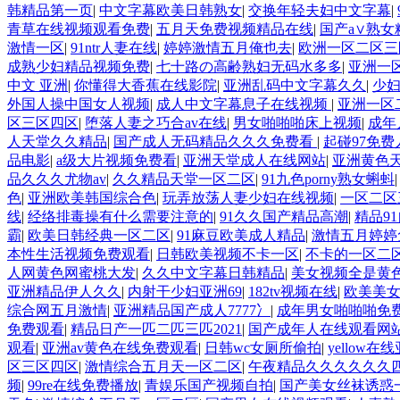
韩精品第一页
|
中文字幕欧美日韩熟女
|
交换年轻夫妇中文字幕
|
青草在线视频观看免费
|
五月天免费视频精品在线
|
国产a∨熟
激情一区
|
91ntr人妻在线
|
婷婷激情五月俺也去
|
欧洲一区二区三
成熟少妇精品视频免费
|
七十路の高齢熟妇无码水多多
|
亚洲一区
中文 亚洲
|
你懂得大香蕉在线影院
|
亚洲乱码中文字幕久久
|
少妇
外国人操中国女人视频
|
成人中文字幕息子在线视频
|
亚洲一区
区三区四区
|
堕落人妻之巧合av在线
|
男女啪啪啪床上视频
|
成年
人天堂久久精品
|
国产成人无码精品久久久免费看
|
起碰97免
品电影
|
a级大片视频免费看
|
亚洲天堂成人在线网站
|
亚洲黄色天
品久久久尤物av
|
久久精品天堂一区二区
|
91九色porny熟女蝌蚪
色
|
亚洲欧美韩国综合色
|
玩弄放荡人妻少妇在线视频
|
一区二区
线
|
经络排毒操有什么需要注意的
|
91久久国产精品高潮
|
精品9
霸
|
欧美日韩经典一区二区
|
91麻豆欧美成人精品
|
激情五月婷婷
本性生活视频免费观看
|
日韩欧美视频不卡一区
|
不卡的一区二
人网黄色网蜜桃大发
|
久久中文字幕日韩精品
|
美女视频全是黄
亚洲精品伊人久久
|
内射干少妇亚洲69
|
182tv视频在线
|
欧美美
综合网五月激情
|
亚洲精品国产成人7777冫
|
成年男女啪啪啪免
免费观看
|
精品日产一匹二匹三匹2021
|
国产成年人在线观看网
观看
|
亚洲av黄色在线免费观看
|
日韩wc女厕所偷拍
|
yellow
区三区四区
|
激情综合五月天一区二区
|
午夜精品久久久久久久
频
|
99re在线免费播放
|
青娱乐国产视频自拍
|
国产美女丝袜诱惑