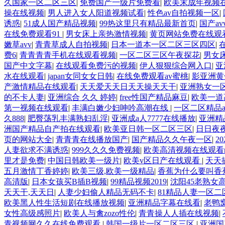
久国家一区二区三区
|
免费国产一级片免费看
|
欧美末成年视频
操在线视频
|
男人进入女人阳道视频试看
|
性色av自拍视频一区
|
诱惑
|
51成人国产精品视频
|
99热这里只有精品最新首页
|
国产av
在线免费观看91
|
男女床上亲热激情视频
|
黄页网站免费在线观
嫩草avv
|
青青草成人自拍视频
|
日本一道本一区二区三区四区
|
费6
|
青青青青手机在线观看视频
|
一区二区三区午夜探花
|
男女
国产中文字幕
|
在线观看免费污的视频
|
伊人狠狠综合网入口
|
亚
水在线观看
|
japan女同女女日韩
|
在线免费观看av蜜桃
|
影亚洲黄
产激情精品在线观看
|
天天爱天天日天天操天天干
|
亚洲熟女一
的不卡人妻
|
亚洲综合 久久 婷婷
|
free性国产精品麻豆
|
欧美一道
第一视频在线观看
|
丰满白嫩少妇呻吟高潮在线
|
一区二区精品a
久888
|
肥臀荡乳丰满熟妇乱淫
|
亚洲成a人7777在线播放
|
亚洲精
洲国产精品自产拍在线观看
|
欧美亚日韩一区二区三区
|
日日夜
页的网站大全
|
青青青在线播放国产
|
国产精品久久午夜一区
|
2
人妻欲求不满诱惑
|
999久久久免费视频
|
欧美高清视频在线观看
里才是免费
|
中国日韩欧美一级片
|
欧美v区日产在线观看
|
天天
五月激情丁香婷婷
|
欧美三级,欧美一级精品
|
香蕉为什么要叫香
高清版
|
日本女孩买B插B视频
|
99精品视频2019
|
沈阳45老熟女
天天干,天天日
|
人妻少妇偷人精品无码不卡
|
81精品人妻一区二
欧美黑人性生活短剧在线播放视频
|
亚洲精品字幕在线看
|
老鸭
女性高级感照片
|
欧美人与禽zozo性伦
|
青青操人人插在线视频
|
青视频网久久在线免费观看
|
韩国一级片一区二区三区
|
亚洲国